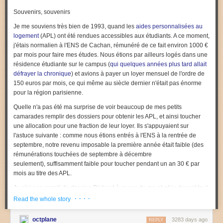
Souvenirs, souvenirs
Je me souviens très bien de 1993, quand les
aides personnalisées au
logement
(APL) ont été rendues accessibles aux étudiants. A ce moment,
j'étais normalien à l'ENS de Cachan, rémunéré de ce fait environ 1000 €
par mois pour faire mes études. Nous étions par ailleurs logés dans une
résidence étudiante sur le campus (
qui quelques années plus tard allait
défrayer la chronique
) et avions à payer un loyer mensuel de l'ordre de
150 euros par mois, ce qui même au siècle dernier n'était pas énorme
pour la région parisienne.
Quelle n'a pas été ma surprise de voir beaucoup de mes petits
camarades remplir des dossiers pour obtenir les APL, et ainsi toucher
une allocation pour une fraction de leur loyer. Ils s'appuyaient sur
l'astuce suivante : comme nous étions entrés à l'ENS à la rentrée de
septembre, notre revenu imposable la première année était faible (des
rémunérations touchées de septembre à décembre
seulement), suffisamment faible pour toucher pendant un an 30 € par
mois au titre des APL.
Je n'ai pas rempli de dossier. D'abord à cause de ma phobie devant tout
ce qui ressemble à un dossier administratif, qui m'a coûté cher à d'autres
· · · ·
Read the whole story
occasions. Mais aussi parce que je trouvais cela choquant. Nous étions
déjà des étudiants extraordinairement favorisés, payés pour étudier
octplane
3283 days ago
REPLY