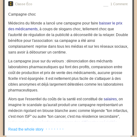
Classe Éco
1 Comment
Campagne choc
Médecins du Monde a lancé une campagne pour faire
baisser le prix
des médicaments
, à coups de slogans choc, tellement choc que
l'autorité de régulation de la publicité a déconseillé de la relayer. Double
bénéfice pour l'association: sa campagne a été ainsi
complaisament reprise dans tous les médias et sur les réseaux sociaux,
sans avoir à débourser un centime.
La campagne joue sur du velours : dénonciation des méchants
laboratoires pharmaceutiques qui font des profits, comparaison entre
coût de production et prix de vente des médicaments, aucune grosse
ficelle n'est épargnée. Il est nettement plus facile de s'attaquer à des
cibles anonymes et déjà largement détestées comme les laboratoires
pharmaceutiques.
Alors que l'essentiel du coûts de la santé est constitué de
salaires
, on
imagine le scandale qu'aurait produit une campagne représentant un
médecin rigolard en blouse blanche avec comme légende "ton infarctus,
c'est mon ISF" ou autre "ton cancer, c'est ma résidence secondaire",
indiquant les
rémunérations moyennes des différentes spécialités
médicales
.
· · · · · · ·
Read the whole story
Il est normal, et souhaitable, que les médecins soient
bien payés
pour