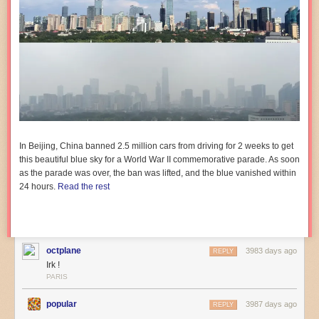
In Beijing, China banned 2.5 million cars from driving for 2 weeks to get
this beautiful blue sky for a World War II commemorative parade. As soon
as the parade was over, the ban was lifted, and the blue vanished within
24 hours.
Read the rest
octplane
3983 days ago
REPLY
Irk !
PARIS
popular
3987 days ago
REPLY