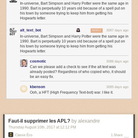
In-universe, Bart Simpson and Harry Potter were the same age in
1990. Bart is perpetually 10 years old because of a spell put on
his town by someone trying to keep him from getting his
Hogwarts letter.
alt_text_bot
3087 days ago
REPLY
In-universe, Bart Simpson and Harry Potter were the same age in
1990. Bart is perpetually 10 years old because of a spell put on
his town by someone trying to keep him from getting his
Hogwarts letter.
cosmotic
3086 days ago
Can we please add a check to see if the alt text was
already posted? Regardless of who copied who, it should
be an easy fix.
kbenson
3085 days ago
Ooh, a HFT (High Frequency Text-bot) war. I like it.
Faut-il supprimer les APL?
by alexandre
Thursday August 10
th
, 2017
at
12:12 PM
Classe Éco
1 Share