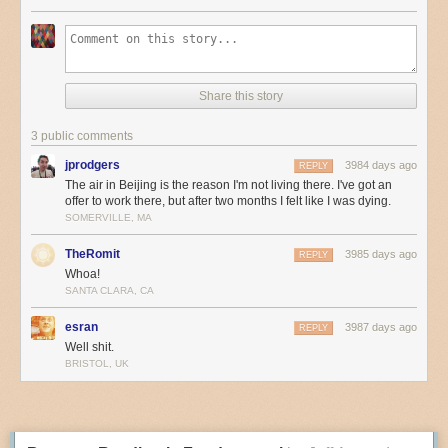
Share this story
3 public comments
jprodgers
3984 days ago
REPLY
The air in Beijing is the reason I'm not living there. I've got an
offer to work there, but after two months I felt like I was dying.
SOMERVILLE, MA
TheRomit
3985 days ago
REPLY
Whoa!
SANTA CLARA, CA
esran
3987 days ago
REPLY
Well shit.
BRISTOL, UK