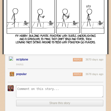
agglomérations ou les gens veulent s'installer. Le faire en les baissant
d'un montant raisonnable laisse le temps aux loyers de s'adapter.
Le problème est que cette mesure unique ressemble plus à un bricolage
budgétaire pour racler les fonds de tiroir qu'à une politique du logement
rénovée. Qu'on ne touche pas aux défiscalisations immobilières qui
coûtent aussi cher et ne sont pour le coup d'aucune efficacité. Bref, on
consomme énormément d'énergie médiatique et de légitimité politique
pour des effets dérisoires. C'est en général, le meilleur moyen de
mécontenter tout le monde.
octplane
3670 days ago
REPLY
PARIS
popular
3678 days ago
REPLY
Share this story