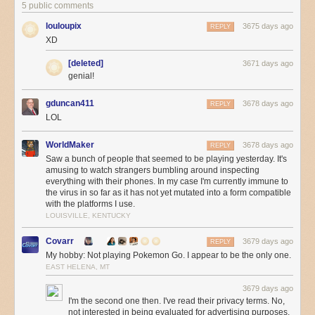
5 public comments
louloupix
3675 days ago
REPLY
XD
[deleted]
3671 days ago
genial!
gduncan411
3678 days ago
REPLY
LOL
WorldMaker
3678 days ago
REPLY
Saw a bunch of people that seemed to be playing yesterday. It's
amusing to watch strangers bumbling around inspecting
everything with their phones. In my case I'm currently immune to
the virus in so far as it has not yet mutated into a form compatible
with the platforms I use.
LOUISVILLE, KENTUCKY
Covarr
3679 days ago
REPLY
My hobby: Not playing Pokemon Go. I appear to be the only one.
EAST HELENA, MT
3679 days ago
I'm the second one then. I've read their privacy terms. No,
not interested in being evaluated for advertising purposes,