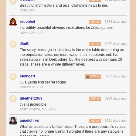
pumping, most of the wells have long since dried up and are now almost
Beautiful architecture and pics. Complete news to me.
completely neglected. While some stepwells near areas of heavy tourism
TORONTO
are well maintained, most are used as garbage dumping grounds and
are overgrown with wildlife or caved in completely. Many have fallen
reconbot
3984 days ago
REPLY
completely off the map.
Incredibly beautiful obvious inspirations for Zelda games
Inspired by an urgency to document the wells before they disappear,
NEW YORK CITY
Lautman has traveled to India numerous times in the last few years and
JimB
3987 days ago
taken upon herself to locate 120 structures across 7 states. She’s
REPLY
The scary message in this story is the water table deepening as
currently seeking a publisher to help bring her discoveries and
the population takes out more water than is replenished. I've
photographs to a larger audience, and also offers stepwell lectures to
seen stepwells in Derbyshire, but the deepest was perhaps 20
architects and universities. If you’re interested,
get in touch
.
steps. These are a whole different level.
You can read a more comprehensive account of stepwells by Lautman
on
Arch Daily
steingart
.
3987 days ago
REPLY
Cue Zelda find secret sound
PRINCETON, NJ
gleather1969
3989 days ago
REPLY
this is incredible.
FORT WORTH, TX, U.S.A.
angelchrys
3991 days ago
REPLY
What an absolutely brilliant idea! These are gorgeous. It's so sad
that they're no longer useful. I wonder if there are any stepwells