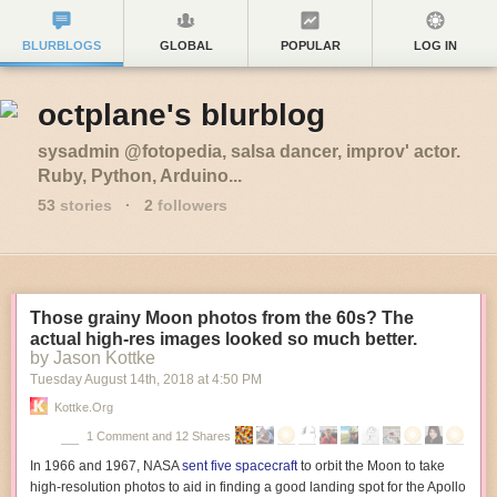
BLURBLOGS
GLOBAL
POPULAR
LOG IN
octplane's blurblog
sysadmin @fotopedia, salsa dancer, improv' actor.
Ruby, Python, Arduino...
53
stories
·
2
followers
Those grainy Moon photos from the 60s? The
actual high-res images looked so much better.
by Jason Kottke
Tuesday August 14
th
, 2018
at
4:50 PM
Kottke.org
1 Comment and 12 Shares
In 1966 and 1967, NASA
sent five spacecraft
to orbit the Moon to take
high-resolution photos to aid in finding a good landing spot for the Apollo