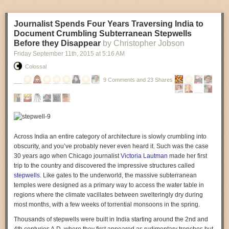
I’ve forgiven myself. And you were the source of all of it. You breathed
your spirit into my lungs one rainy afternoon, and you can’t possibly
Journalist Spends Four Years Traversing India to
imagine my gratitude.]
Document Crumbling Subterranean Stepwells
I have hard days, too. My wife passed four years ago. My son, the year
Before they Disappear
by Christopher Jobson
after. I cry a lot. Sometimes from the loneliness, sometimes I don’t know
Friday September 11
th
, 2015
at
5:16 AM
why. Sometimes I can still smell the smoke over Hanoi. And then, a few
Colossal
dozen times a year, I’ll receive a gift. The sky will glower, and the clouds
will hide the sun, and the rain will begin to fall. And I’ll remember.
9 Comments and 23 Shares
So wherever you’ve been, wherever you are, and wherever you’re
going, know this: you’re with me still.]
Across India an entire category of architecture is slowly crumbling into
obscurity, and you’ve probably never even heard it. Such was the case
30 years ago when Chicago journalist
Victoria Lautman
made her first
trip to the country and discovered the impressive structures called
stepwells
. Like gates to the underworld, the massive subterranean
temples were designed as a primary way to access the water table in
regions where the climate vacillates between swelteringly dry during
most months, with a few weeks of torrential monsoons in the spring.
Thousands of stepwells were built in India starting around the 2nd and
4th centuries A.D. where they first appeared as rudimentary trenches but