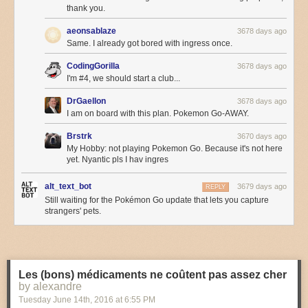
thank you.
aeonsablaze
3678 days ago
Same. I already got bored with ingress once.
CodingGorilla
3678 days ago
I'm #4, we should start a club...
DrGaellon
3678 days ago
I am on board with this plan. Pokemon Go-AWAY.
Brstrk
3670 days ago
My Hobby: not playing Pokemon Go. Because it's not here
yet. Nyantic pls I hav ingres
alt_text_bot
3679 days ago
REPLY
Still waiting for the Pokémon Go update that lets you capture
strangers' pets.
Les (bons) médicaments ne coûtent pas assez cher
by alexandre
Tuesday June 14
th
, 2016
at
6:55 PM