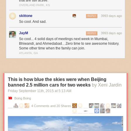
that are still active.
OVERLAND PARK, KS
skittone
3993 days ago
REPLY
So cool. And sad.
JayM
3993 days ago
REPLY
So cool... 4 solid days of meetings next week in Mumbai,
Bhiwandi, and Ahmedabad... Zero time to see awesome history.
Some other time when the family can join.
ATLANTA, GA
This is how blue the skies were when Beijing
banned 2.5 million cars for two weeks
by Xeni Jardin
Friday September 11
th
, 2015
at
5:13 AM
Boing Boing
4 Comments and 20 Shares