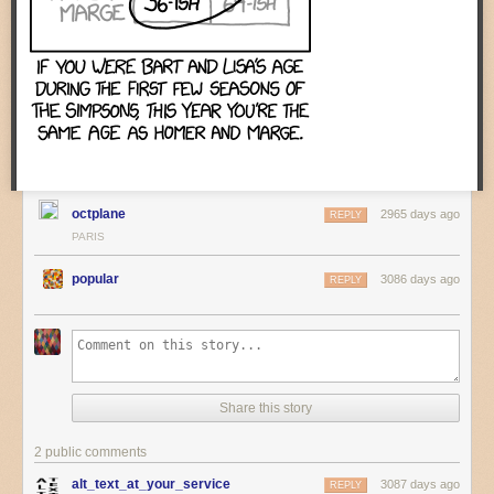
They were huge files, even by today’s standards. One of the
later images can be as big as 2GB on a modern PC, with
photos on top resolution DSLRs only being in the region of
10MB you can see how big these images are. One engineer
said you could blow the images up to the size of a billboard
without losing any quality. When the initial NASA engineers
printed off these images, they had to hang them in a church
because they were so big. The below images show some
idea of the scale of these images. Each individual image
when printed out was 1.58m by 0.4m.
octplane
2965 days ago
REPLY
PARIS
You can view a collection of some of the images here
.
popular
3086 days ago
REPLY
Tags:
Moon
NASA
photography
space
Share this story
2 public comments
alt_text_at_your_service
3087 days ago
REPLY